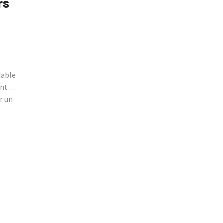
rs
dable
ment…
r un